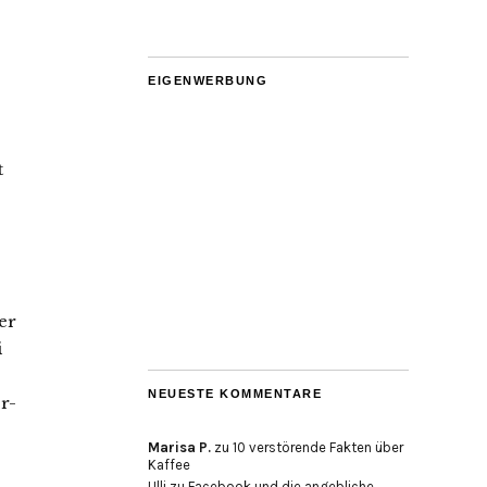
EIGENWERBUNG
t
er
i
NEUESTE KOMMENTARE
r-
Marisa P.
zu
10 verstörende Fakten über
Kaffee
Ulli
zu
Facebook und die angebliche