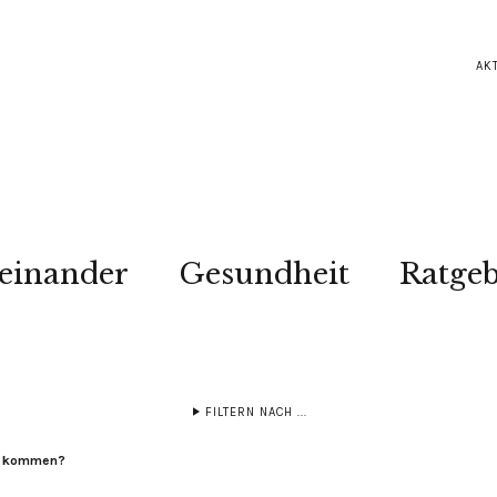
AK
einander
Gesundheit
Ratge
FILTERN NACH ...
he kommen?