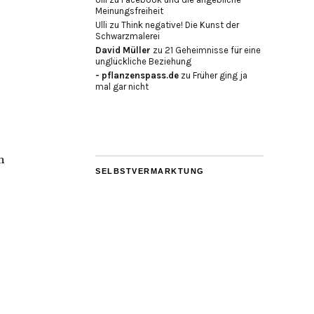
Meinungsfreiheit
Ulli
zu
Think negative! Die Kunst der
Schwarzmalerei
David Müller
zu
21 Geheimnisse für eine
unglückliche Beziehung
- pflanzenspass.de
zu
Früher ging ja
mal gar nicht
h
SELBSTVERMARKTUNG