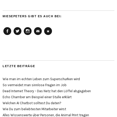
MIESEPETERS GIBT ES AUCH BEI:
Facebook
Twitter
Instagram
Email
Cookie
Policy
(EU)
LETZTE BEITRÄGE
Wie man im echten Leben zum Superschurken wird
So vermeidet man sinnlose Fragen im Job
Dead Internet Theory – Das Netz hat den Löffel abgegeben
Echo Chamber am Beispiel einer Stulle erklärt
Welchen AI Chatbot solltest Du daten?
Wie Du zum beliebtesten Mitarbeiter wirst
Alles Wissenswerte über Personen, die Animal Print tragen