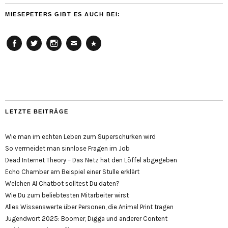
MIESEPETERS GIBT ES AUCH BEI:
Facebook
Twitter
Instagram
Email
Cookie
Policy
(EU)
LETZTE BEITRÄGE
Wie man im echten Leben zum Superschurken wird
So vermeidet man sinnlose Fragen im Job
Dead Internet Theory – Das Netz hat den Löffel abgegeben
Echo Chamber am Beispiel einer Stulle erklärt
Welchen AI Chatbot solltest Du daten?
Wie Du zum beliebtesten Mitarbeiter wirst
Alles Wissenswerte über Personen, die Animal Print tragen
Jugendwort 2025: Boomer, Digga und anderer Content