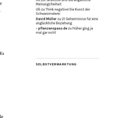
e
Meinungsfreiheit
n
Ulli
zu
Think negative! Die Kunst der
Schwarzmalerei
David Müller
zu
21 Geheimnisse für eine
unglückliche Beziehung
- pflanzenspass.de
zu
Früher ging ja
mal gar nicht
 Es
SELBSTVERMARKTUNG
lg