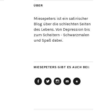
ÜBER
Miesepeters ist ein satirischer
Blog über die schlechten Seiten
des Lebens. Von Depression bis
zum Scheitern - Schwarzmalen
und Spaß dabei.
MIESEPETERS GIBT ES AUCH BEI:
Facebook
Twitter
Instagram
Email
Cookie
Policy
(EU)