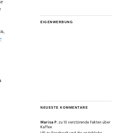
ie
e
EIGENWERBUNG
n,
e
n
NEUESTE KOMMENTARE
Marisa P.
zu
10 verstörende Fakten über
Kaffee
Ulli
zu
Facebook und die angebliche