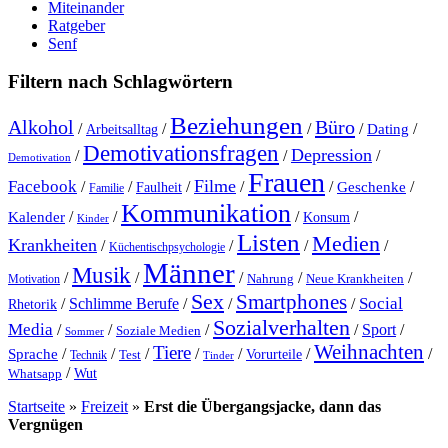
Miteinander
Ratgeber
Senf
Filtern nach Schlagwörtern
Beziehungen
Alkohol
Büro
/
/
/
/
Dating
/
Arbeitsalltag
Demotivationsfragen
Depression
/
/
/
Demotivation
Frauen
Filme
Facebook
/
/
/
/
/
Geschenke
/
Faulheit
Familie
Kommunikation
Kalender
/
/
/
/
Konsum
Kinder
Listen
Medien
Krankheiten
/
/
/
/
Küchentischpsychologie
Männer
Musik
/
/
/
/
/
Nahrung
Neue Krankheiten
Motivation
Sex
Smartphones
Social
/
Schlimme Berufe
/
/
/
Rhetorik
Sozialverhalten
Media
/
/
/
/
Sport
/
Soziale Medien
Sommer
Weihnachten
Tiere
Sprache
/
/
/
/
/
/
/
Vorurteile
Test
Technik
Tinder
/
Wut
Whatsapp
Startseite
»
Freizeit
»
Erst die Übergangsjacke, dann das
Vergnügen