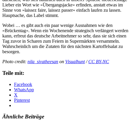
Lieber ein Wort wie »Übergangsjacke« erfinden, anstatt etwas im
Sinne von »lais­sez faire, lais­sez pas­ser« einfach laufen zu lassen.
Hauptsache, das Label stimmt.
Wobei … es gibt auch ein paar wenige Ausnahmen wie den
»Brückentag«. Wenn ein Wochenende strategisch verlängert werden
kann, erfreut das deutsche Arbeitnehmer so sehr, dass sie sich einen
Tag zuvor in Scharen zum Feiern in Supermärkten versammeln.
Wahrscheinlich um die Zutaten für den nächsten Kartoffelsalat zu
besorgen.
Photo credit:
nila_sivatheesan
on
Visualhunt
/
CC BY-NC
Teile mit:
Facebook
WhatsApp
X
Pinterest
Ähnliche Beiträge