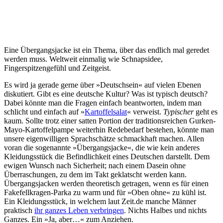
Eine Übergangsjacke ist ein Thema, über das endlich mal geredet
werden muss. Weltweit einmalig wie Schnapsidee,
Fingerspitzengefühl und Zeitgeist.
E
s wird ja gerade gerne über »Deutschsein« auf vielen Ebenen
diskutiert. Gibt es eine deutsche Kultur? Was ist typisch deutsch?
Dabei könnte man die Fragen einfach beantworten, indem man
schlicht und einfach auf »
Kartoffelsalat
« verweist.
Typischer
geht es
kaum. Sollte trotz einer satten Portion der traditionsreichen Gurken-
Mayo-Kartoffelpampe weiterhin Redebedarf bestehen, könnte man
unsere eigenwilligen Sprachschätze schmackhaft machen. Allen
voran die sogenannte »Übergangsjacke«, die wie kein anderes
Kleidungsstück die Befindlichkeit eines Deutschen darstellt. Dem
ewigen Wunsch nach Sicherheit; nach einem Dasein ohne
Überraschungen, zu dem im Takt geklatscht werden kann.
Übergangsjacken werden theoretisch getragen, wenn es für einen
Fakefellkragen-Parka zu warm und für »Oben ohne« zu kühl ist.
Ein Kleidungsstück, in welchem laut Zeit.de manche Männer
praktisch
ihr ganzes Leben verbringen
. Nichts Halbes und nichts
Ganzes. Ein »Ja, aber…« zum Anziehen.