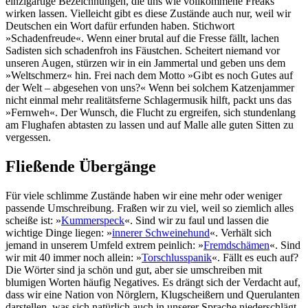
einzigartige Bezeichnungen, die uns wie vollkommene Freaks
wirken lassen. Vielleicht gibt es diese Zustände auch nur, weil wir
Deutschen ein Wort dafür erfunden haben. Stichwort
»Schadenfreude«. Wenn einer brutal auf die Fresse fällt, lachen
Sadisten sich schadenfroh ins Fäustchen. Scheitert niemand vor
unseren Augen, stürzen wir in ein Jammertal und geben uns dem
»Weltschmerz« hin. Frei nach dem Motto »Gibt es noch Gutes auf
der Welt – abgesehen von uns?« Wenn bei solchem Katzenjammer
nicht einmal mehr realitätsferne Schlagermusik hilft, packt uns das
»Fernweh«. Der Wunsch, die Flucht zu ergreifen, sich stundenlang
am Flughafen abtasten zu lassen und auf Malle alle guten Sitten zu
vergessen.
Fließende Übergänge
Für viele schlimme Zustände haben wir eine mehr oder weniger
passende Umschreibung. Fraßen wir zu viel, weil so ziemlich alles
scheiße ist: »
Kummerspeck
«. Sind wir zu faul und lassen die
wichtige Dinge liegen: »
innerer Schweinehund
«. Verhält sich
jemand in unserem Umfeld extrem peinlich: »
Fremdschämen
«. Sind
wir mit 40 immer noch allein: »
Torschlusspanik
«. Fällt es euch auf?
Die Wörter sind ja schön und gut, aber sie umschreiben mit
blumigen Worten häufig Negatives. Es drängt sich der Verdacht auf,
dass wir eine Nation von Nörglern, Klugscheißern und Querulanten
darstellen, was sich natürlich auch in unserer Sprache niederschlägt.