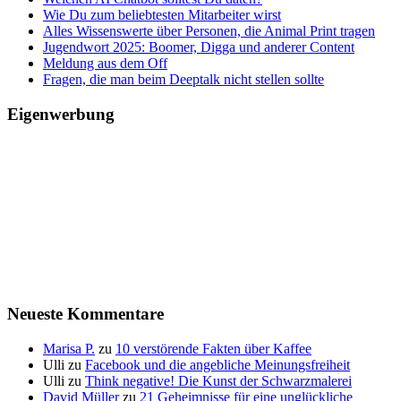
Wie Du zum beliebtesten Mitarbeiter wirst
Alles Wissenswerte über Personen, die Animal Print tragen
Jugendwort 2025: Boomer, Digga und anderer Content
Meldung aus dem Off
Fragen, die man beim Deeptalk nicht stellen sollte
Eigenwerbung
Neueste Kommentare
Marisa P.
zu
10 verstörende Fakten über Kaffee
Ulli
zu
Facebook und die angebliche Meinungsfreiheit
Ulli
zu
Think negative! Die Kunst der Schwarzmalerei
David Müller
zu
21 Geheimnisse für eine unglückliche